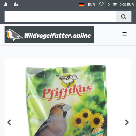
EUR
0
0,00 EUR
☰