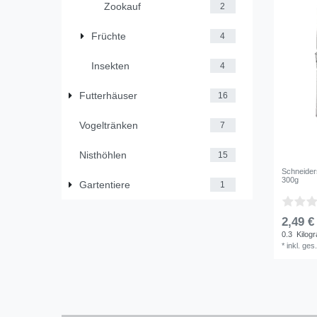
Zookauf
2
Früchte
4
Insekten
4
Futterhäuser
16
Vogeltränken
7
Nisthöhlen
15
Schneider
300g
Gartentiere
1
2,49 €
0.3
Kilog
*
inkl. ges