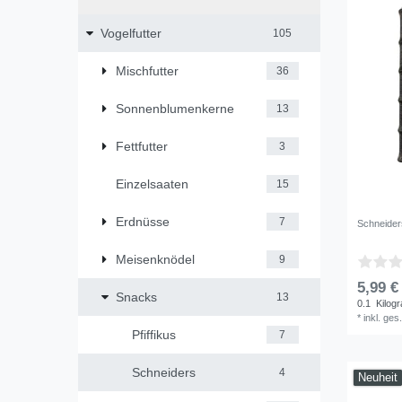
Vogelfutter
105
Mischfutter
36
Sonnenblumenkerne
13
Fettfutter
3
Einzelsaaten
15
Erdnüsse
7
Schneiders
Meisenknödel
9
5,99 €
Snacks
13
0.1
Kilog
*
inkl. ges
Pfiffikus
7
Schneiders
4
Neuheit