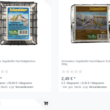
 Vogelbüffet Nachfüllgitterbox
Schneiders Vogelbüffet Nachfüllpack Er
300g
 *
2,49 € *
ramm
| 59,90 € / Kilogramm
0.3
Kilogramm
| 8,30 € / Kilogramm
. MwSt.
zzgl.
Versandkosten
*
inkl. ges. MwSt.
zzgl.
Versandkosten