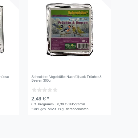
dnüsse
Schneiders Vogelbüffet Nachfüllpack Früchte &
Beeren 300g
2,49 € *
0.3
Kilogramm
| 8,30 € / Kilogramm
*
inkl. ges. MwSt.
zzgl.
Versandkosten