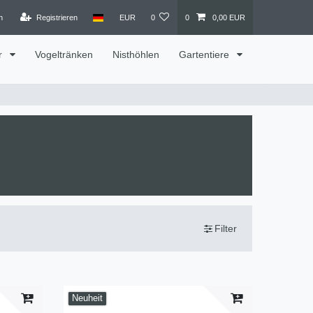
n
Registrieren
EUR
0
0
0,00 EUR
r
Vogeltränken
Nisthöhlen
Gartentiere
Filter
Neuheit