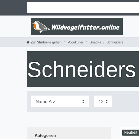
Zur Startseite gehen
Vogelfutter
Snacks
Schneiders
Schneiders
Neuheit
Kategorien