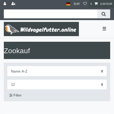
EUR
0
0,00 EUR
☰
Zookauf
Filter