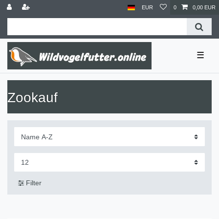
EUR
0
0,00 EUR
☰
Zookauf
Filter