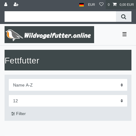
EUR
0
0,00 EUR
☰
Fettfutter
Filter