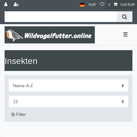
EUR
0
0,00 EUR
☰
Insekten
Filter