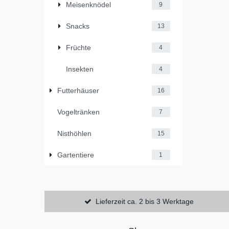
Meisenknödel
9
Snacks
13
Früchte
4
Insekten
4
Futterhäuser
16
Vogeltränken
7
Nisthöhlen
15
Gartentiere
1
Lieferzeit ca. 2 bis 3 Werktage