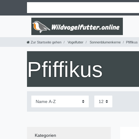
Zur Startseite gehen
Vogelfutter
Sonnenblumenkerne
Pfiffikus
Pfiffikus
Kategorien