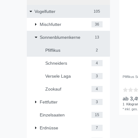
Vogelfutter
105
Mischfutter
36
Sonnenblumenkerne
13
Pfiffikus
2
Schneiders
4
Versele Laga
3
Pfiffikus 
Zookauf
4
ab 3,4
Fettfutter
3
1
Kilogr
*
inkl. ges
Einzelsaaten
15
Erdnüsse
7