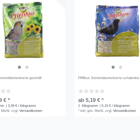
Sonnenblumenkerne gestreift
Pfiffikus Sonnenblumenkerne schalenlos
9 € *
ab 5,19 € *
amm
| 3,49 € / Kilogramm
1
Kilogramm
| 5,19 € / Kilogramm
. MwSt.
zzgl.
Versandkosten
*
inkl. ges. MwSt.
zzgl.
Versandkosten