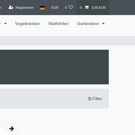
n
Registrieren
EUR
0
0
0,00 EUR
r
Vogeltränken
Nisthöhlen
Gartentiere
Filter