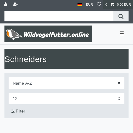
EUR
0
0,00 EUR
☰
Schneiders
Filter