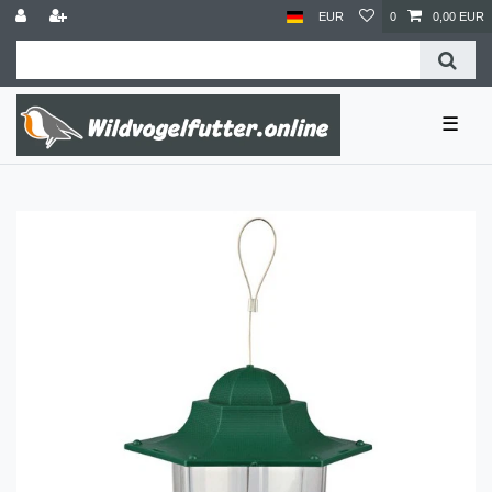
EUR
0
0,00 EUR
☰