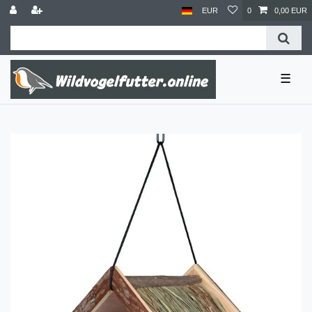
EUR
0
0,00 EUR
☰