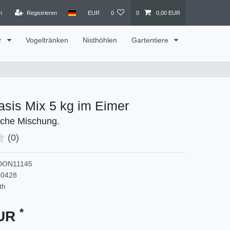
n
Registrieren
EUR
0
0
0,00 EUR
r
Vogeltränken
Nisthöhlen
Gartentiere
sis Mix 5 kg im Eimer
iche Mischung.
(0)
DON11145
40428
th
*
EUR