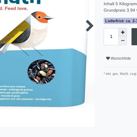
Inhalt
5
Kilogra
Grundpreis
3,94 
Lieferfrist: ca. 
Wunschliste
* inkl. ges. MwSt. zzgl.