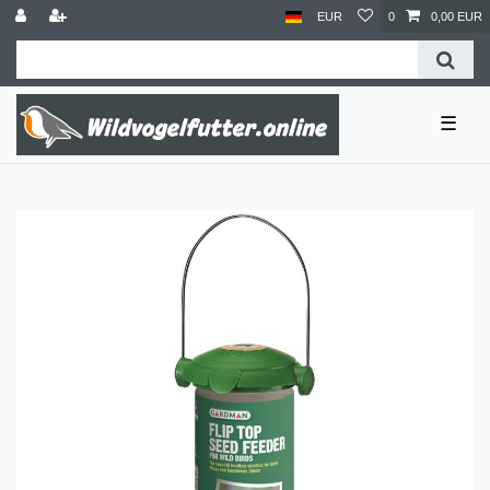
EUR
0
0,00 EUR
☰