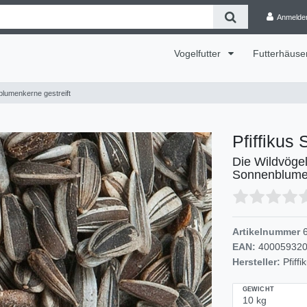
Anmelde
Vogelfutter
Futterhäuse
blumenkerne gestreift
Pfiffikus
Die Wildvögel
Sonnenblumenk
Artikelnummer
EAN:
40005932
Hersteller:
Pfiffi
GEWICHT