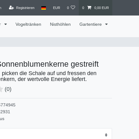
n
Registrieren
EUR
0
0
0,00 EUR
r
Vogeltränken
Nisthöhlen
Gartentiere
 Sonnenblumenkerne gestreift
 picken die Schale auf und fressen den
ern, der wertvolle Energie liefert.
(0)
6774945
02931
kus