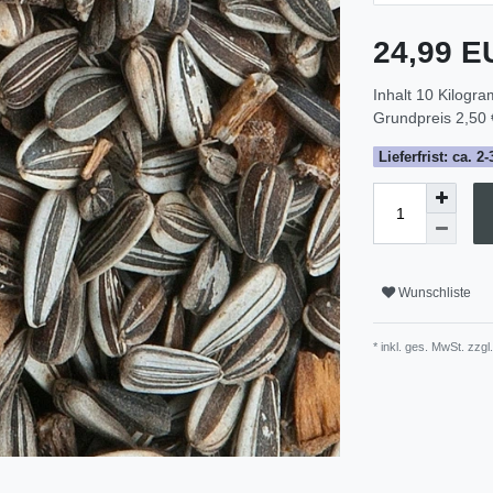
24,99 
Inhalt
10
Kilogr
Grundpreis
2,50 
Lieferfrist: ca. 
Wunschliste
* inkl. ges. MwSt. zzgl.