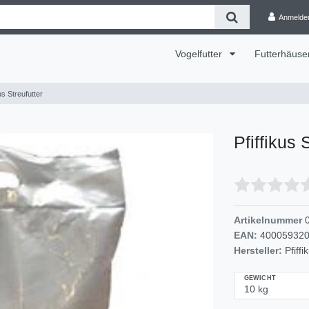
Anmelde
Vogelfutter
Futterhäuse
kus Streufutter
Pfiffikus 
Artikelnummer
EAN:
40005932
Hersteller:
Pfiffi
GEWICHT