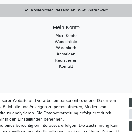
Kostenloser Versand ab 35,-€ Warenwert
Mein Konto
Mein Konto
Wunschliste
Warenkorb
Anmelden
Registrieren
Kontakt
unserer Website und verarbeiten personenbezogene Daten von
­recht
Widerrufs­formular
Impressum
Daten­schutz­erklärung
.B. Inhalte und Anzeigen zu personalisieren, Medien von
ite zu analysieren. Die Datenverarbeitung erfolgt erst durch
 wir in den Einstellungen benennen.
nd eines berechtigten Interesses erfolgen. Die Zustimmung kann
t einzuwilligen und die Einwilligung zu einem späteren Zeitpunkt