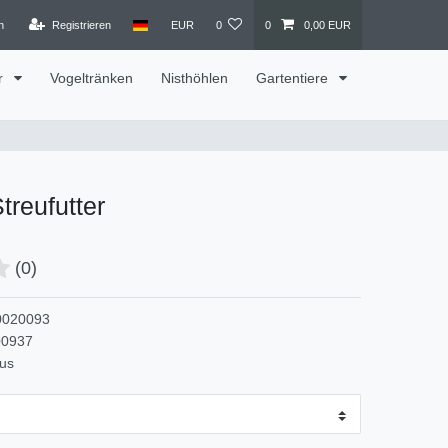
n
Registrieren
EUR
0
0
0,00 EUR
r
Vogeltränken
Nisthöhlen
Gartentiere
Streufutter
(0)
0020093
00937
kus