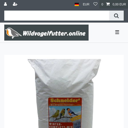
EUR
0
0,00 EUR
☰