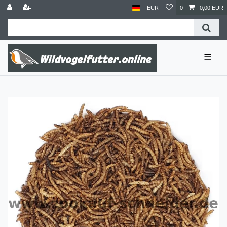
EUR
0
0,00 EUR
☰