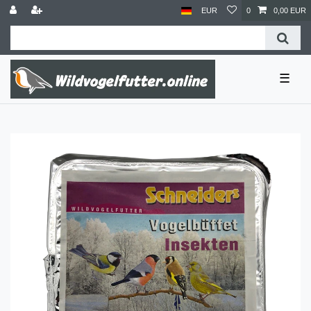
EUR
0
0,00 EUR
☰