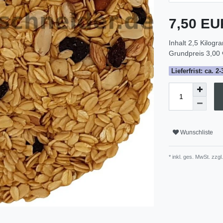
7,50 E
Inhalt
2,5
Kilogr
Grundpreis
3,00 
Lieferfrist: ca. 
Wunschliste
* inkl. ges. MwSt. zzgl.