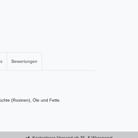
ls
Bewertungen
üchte (Rosinen), Öle und Fette.
Kostenloser Versand ab 35,-€ Warenwert