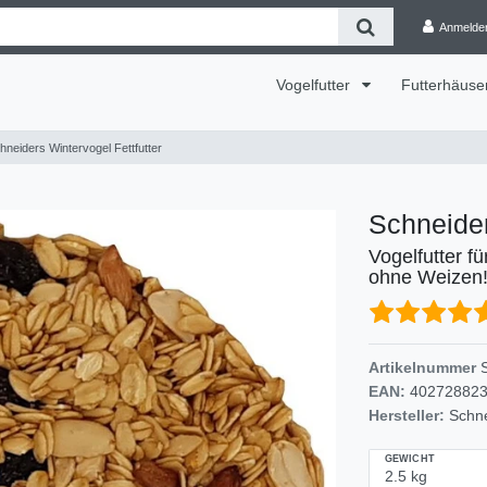
Anmelde
Vogelfutter
Futterhäuse
hneiders Wintervogel Fettfutter
Schneider
Vogelfutter f
ohne Weizen
Artikelnummer
EAN:
40272882
Hersteller:
Schn
GEWICHT