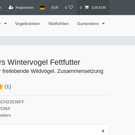
n
Registrieren
EUR
0
0
0,00 EUR
r
Vogeltränken
Nisthöhlen
Gartentiere
s Wintervogel Fettfutter
ür freilebende Wildvögel. Zusammensetzung
!
(1)
SCH23536FF
35364
eiders