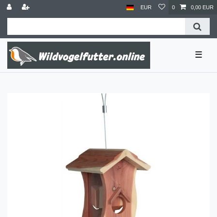
EUR
0
0,00 EUR
☰