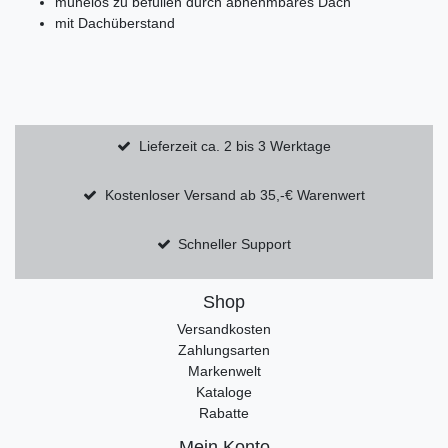
mühelos zu befüllen durch abnehmbares Dach
mit Dachüberstand
Lieferzeit ca. 2 bis 3 Werktage
Kostenloser Versand ab 35,-€ Warenwert
Schneller Support
Shop
Versandkosten
Zahlungsarten
Markenwelt
Kataloge
Rabatte
Mein Konto