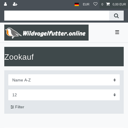
EUR
0
0,00 EUR
☰
Zookauf
Filter