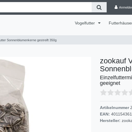
Anmelde
Vogelfutter
Futterhäuse
utter Sonnenblumenkerne gestreift 350g
zookauf V
Sonnenbl
Einzelfuttermi
geeignet
Artikelnummer
EAN:
40115436
Hersteller:
zook