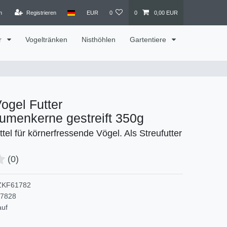
n
Registrieren
EUR
0
0
0,00 EUR
r
Vogeltränken
Nisthöhlen
Gartentiere
ogel Futter
umenkerne gestreift 350g
ttel für körnerfressende Vögel. Als Streufutter
(0)
ZKF61782
17828
auf