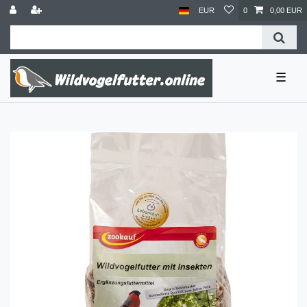
EUR
0
0,00 EUR
☰